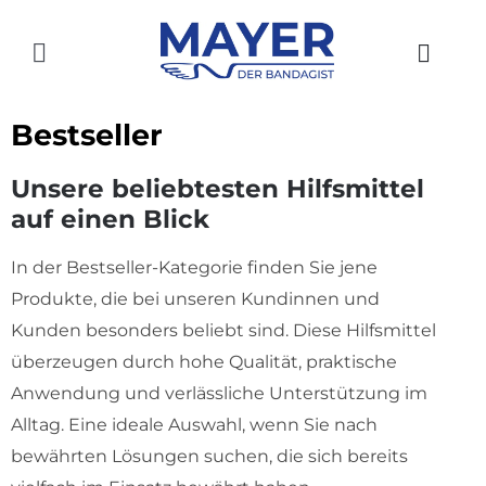
Zum
Inhalt
Toggle
springen
Navigation
HOME
Bestseller
AKTUELLES
Unsere beliebtesten Hilfsmittel
auf einen Blick
SHOP
In der Bestseller-Kategorie finden Sie jene
ÜBER UNS
Produkte, die bei unseren Kundinnen und
GESCHICHTE
Kunden besonders beliebt sind. Diese Hilfsmittel
überzeugen durch hohe Qualität, praktische
STANDORTE
Anwendung und verlässliche Unterstützung im
Alltag. Eine ideale Auswahl, wenn Sie nach
KONTAKT
bewährten Lösungen suchen, die sich bereits