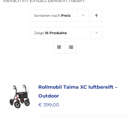
vielfach im Einsatz bewährt haben.
KARRIERE
Sortieren nach
Preis
Zeige
16 Produkte
Rollmobil Taima XC luftbereift –
Outdoor
€
399,00