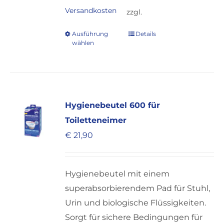
Versandkosten
zzgl.
Ausführung
Details
Dieses
wählen
Produkt
weist
mehrere
Varianten
Hygienebeutel 600 für
auf.
Toiletteneimer
Die
€
21,90
Optionen
können
auf
Hygienebeutel mit einem
der
superabsorbierendem Pad für Stuhl,
Produktseite
Urin und biologische Flüssigkeiten.
gewählt
Sorgt für sichere Bedingungen für