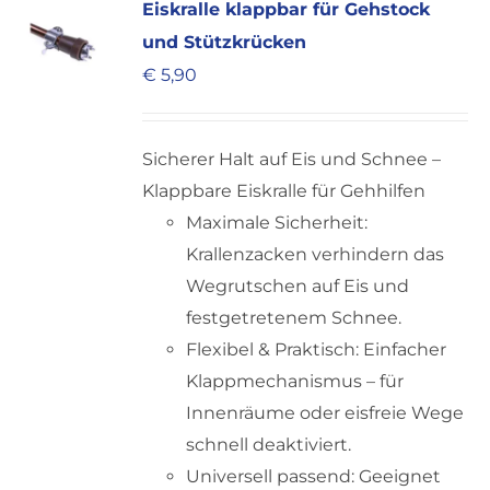
Eiskralle klappbar für Gehstock
auf.
und Stützkrücken
Die
€
5,90
Optionen
können
auf
Sicherer Halt auf Eis und Schnee –
der
Klappbare Eiskralle für Gehhilfen
Produktseite
Maximale Sicherheit:
gewählt
Krallenzacken verhindern das
werden
Wegrutschen auf Eis und
festgetretenem Schnee.
Flexibel & Praktisch: Einfacher
Klappmechanismus – für
Innenräume oder eisfreie Wege
schnell deaktiviert.
Universell passend: Geeignet