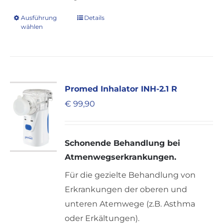
Ausführung
Details
Dieses
wählen
Produkt
weist
mehrere
Varianten
Promed Inhalator INH-2.1 R
auf.
€
99,90
Die
Optionen
können
Schonende Behandlung bei
auf
Atmenwegserkrankungen.
der
Für die gezielte Behandlung von
Produktseite
Erkrankungen der oberen und
gewählt
unteren Atemwege (z.B. Asthma
werden
oder Erkältungen).