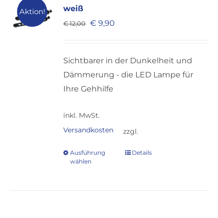
weiß
Aktion!
Ursprünglicher
Aktueller
€
9,90
€
12,00
Preis
Preis
war:
ist:
Sichtbarer in der Dunkelheit und
€ 12,00
€ 9,90.
Dämmerung - die LED Lampe für
Ihre Gehhilfe
inkl. MwSt.
Versandkosten
zzgl.
Ausführung
Details
Dieses
wählen
Produkt
weist
mehrere
Varianten