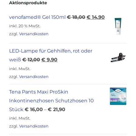
Aktionsprodukte
Ursprünglicher
Aktueller
venofamed® Gel 150ml
€
18,00
€
14,90
Preis
Preis
inkl. 20 % MwSt.
war:
ist:
zzgl.
Versandkosten
€ 18,00
€ 14,90.
LED-Lampe für Gehhilfen, rot oder
Ursprünglicher
Aktueller
weiß
€
12,00
€
9,90
Preis
Preis
inkl. MwSt.
war:
ist:
zzgl.
Versandkosten
€ 12,00
€ 9,90.
Tena Pants Maxi ProSkin
Inkontinenzhosen Schutzhosen 10
Stück
€
16,00
–
€
21,90
inkl. MwSt.
zzgl.
Versandkosten