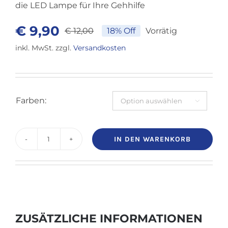
die LED Lampe für Ihre Gehhilfe
€
9,90
€
12,00
18% Off
Vorrätig
Ursprünglicher
Aktueller
inkl. MwSt.
zzgl.
Versandkosten
Preis
Preis
war:
ist:
€ 12,00
€ 9,90.
Farben:

IN DEN WARENKORB
LED-
Lampe
für
Gehhilfen,
rot
ZUSÄTZLICHE INFORMATIONEN
oder