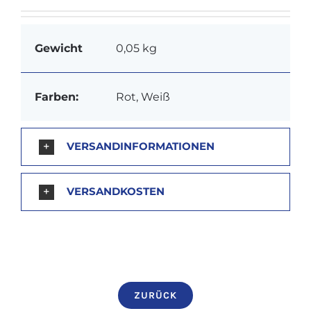
weiß
Menge
Gewicht
0,05 kg
Farben:
Rot, Weiß
VERSANDINFORMATIONEN
VERSANDKOSTEN
ZURÜCK