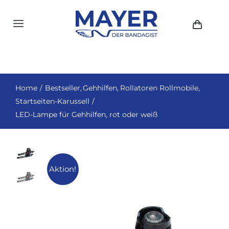
Zum
Inhalt
Toggle
springen
Navigation
HOME
AKTUELLES
Home
Bestseller
Gehhilfen
Rollatoren Rollmobile
Startseiten-Karussell
SHOP
LED-Lampe für Gehhilfen, rot oder weiß
ÜBER UNS
GESCHICHTE
Aktion!
STANDORTE
KONTAKT