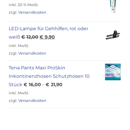
Preis
Preis
inkl. 20 % MwSt.
war:
ist:
zzgl.
Versandkosten
€ 18,00
€ 14,90.
LED-Lampe für Gehhilfen, rot oder
Ursprünglicher
Aktueller
weiß
€
12,00
€
9,90
Preis
Preis
inkl. MwSt.
war:
ist:
zzgl.
Versandkosten
€ 12,00
€ 9,90.
Tena Pants Maxi ProSkin
Inkontinenzhosen Schutzhosen 10
Stück
€
16,00
–
€
21,90
inkl. MwSt.
zzgl.
Versandkosten