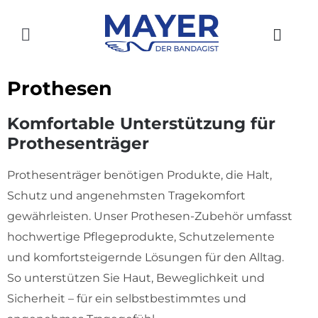
Zum
Inhalt
Toggle
springen
Navigation
HOME
Prothesen
AKTUELLES
Komfortable Unterstützung für
Prothesenträger
SHOP
Prothesenträger benötigen Produkte, die Halt,
ÜBER UNS
Schutz und angenehmsten Tragekomfort
GESCHICHTE
gewährleisten. Unser Prothesen-Zubehör umfasst
hochwertige Pflegeprodukte, Schutzelemente
STANDORTE
und komfortsteigernde Lösungen für den Alltag.
So unterstützen Sie Haut, Beweglichkeit und
KONTAKT
Sicherheit – für ein selbstbestimmtes und