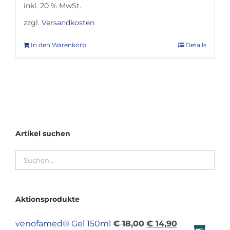
inkl. 20 % MwSt.
zzgl.
Versandkosten
In den Warenkorb
Details
Artikel suchen
Aktionsprodukte
Ursprünglicher
Aktueller
venofamed® Gel 150ml
€
18,00
€
14,90