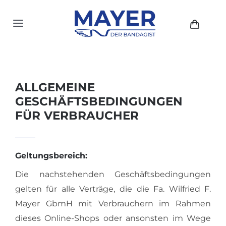
Zum
Inhalt
Toggle
springen
Navigation
HOME
AKTUELLES
ALLGEMEINE
GESCHÄFTSBEDINGUNGEN
SHOP
FÜR VERBRAUCHER
ÜBER UNS
GESCHICHTE
Geltungsbereich:
Die nachstehenden Geschäftsbedingungen
STANDORTE
gelten für alle Verträge, die die Fa. Wilfried F.
KONTAKT
Mayer GbmH mit Verbrauchern im Rahmen
dieses Online-Shops oder ansonsten im Wege