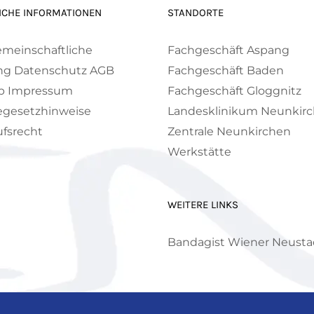
ICHE INFORMATIONEN
STANDORTE
emeinschaftliche
Fachgeschäft Aspang
ng
Datenschutz
AGB
Fachgeschäft Baden
p
Impressum
Fachgeschäft Gloggnitz
egesetzhinweise
Landesklinikum Neunkir
fsrecht
Zentrale Neunkirchen
Werkstätte
WEITERE LINKS
Bandagist Wiener Neusta