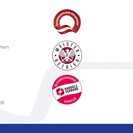
chen
dt