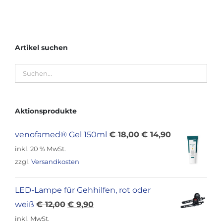
Artikel suchen
Aktionsprodukte
Ursprünglicher
Aktueller
venofamed® Gel 150ml
€
18,00
€
14,90
Preis
Preis
inkl. 20 % MwSt.
war:
ist:
zzgl.
Versandkosten
€ 18,00
€ 14,90.
LED-Lampe für Gehhilfen, rot oder
Ursprünglicher
Aktueller
weiß
€
12,00
€
9,90
Preis
Preis
inkl. MwSt.