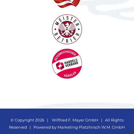
© Copyright
2026 |
Wilfried F. Mayer GmbH
| All Rights
Reserved | Powered by
Marketing Platzhirsch W.M. GmbH