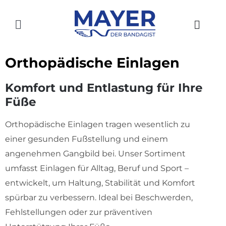
Zum
Inhalt
Toggle
springen
Navigation
HOME
Orthopädische Einlagen
AKTUELLES
Komfort und Entlastung für Ihre
Füße
SHOP
Orthopädische Einlagen tragen wesentlich zu
ÜBER UNS
einer gesunden Fußstellung und einem
GESCHICHTE
angenehmen Gangbild bei. Unser Sortiment
umfasst Einlagen für Alltag, Beruf und Sport –
STANDORTE
entwickelt, um Haltung, Stabilität und Komfort
spürbar zu verbessern. Ideal bei Beschwerden,
KONTAKT
Fehlstellungen oder zur präventiven