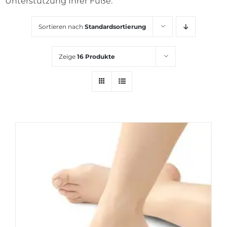
Unterstützung Ihrer Füße.
KARRIERE
Sortieren nach
Standardsortierung
Zeige
16 Produkte