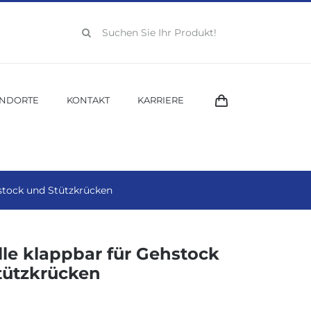
Suche
nach:
ANDORTE
KONTAKT
KARRIERE
hstock und Stützkrücken
lle klappbar für Gehstock
tützkrücken