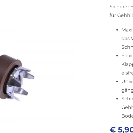
Sicherer 
für Gehhi
Maxi
das 
Schn
Flexi
Klap
eisfr
Unive
gäng
Scho
Gehh
Bode
€
5,9