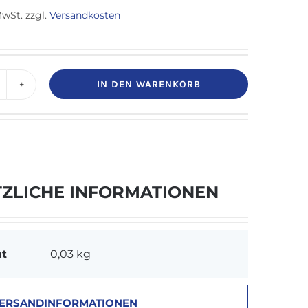
MwSt.
zzgl.
Versandkosten
IN DEN WARENKORB
skralle
lappbar
ür
ehstock
nd
TZLICHE INFORMATIONEN
tützkrücken
enge
ht
0,03 kg
ERSANDINFORMATIONEN