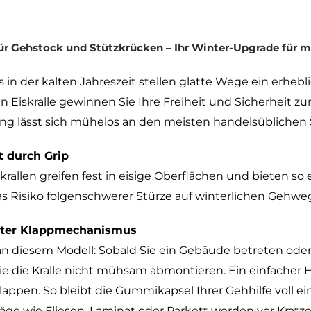
für Gehstock und Stützkrücken – Ihr Winter-Upgrade für m
in der kalten Jahreszeit stellen glatte Wege ein erhebli
n Eiskralle gewinnen Sie Ihre Freiheit und Sicherheit zu
ng lässt sich mühelos an den meisten handelsüblichen
t durch Grip
krallen greifen fest in eisige Oberflächen und bieten so
Das Risiko folgenschwerer Stürze auf winterlichen Gehwe
enter Klappmechanismus
an diesem Modell: Sobald Sie ein Gebäude betreten ode
e die Kralle nicht mühsam abmontieren. Ein einfacher 
lappen. So bleibt die Gummikapsel Ihrer Gehhilfe voll e
ge wie Fliesen, Laminat oder Parkett werden vor Kratze