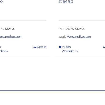
90
€
64,90
20 % MwSt.
inkl. 20 % MwSt.
ersandkosten
zzgl.
Versandkosten
n
Details
In den
nkorb
Warenkorb