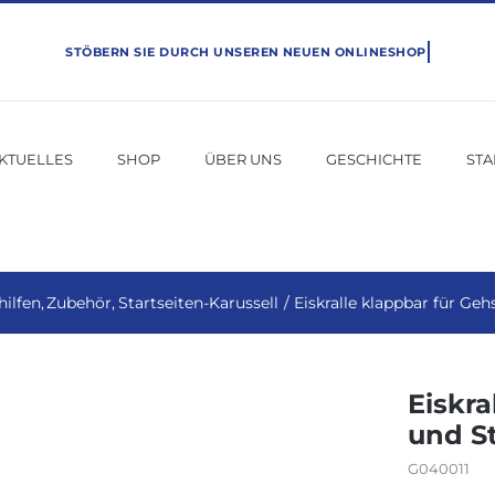
KTUELLES
SHOP
ÜBER UNS
GESCHICHTE
ST
ilfen
Zubehör
Startseiten-Karussell
Eiskralle klappbar für Ge
Eiskra
und S
G040011