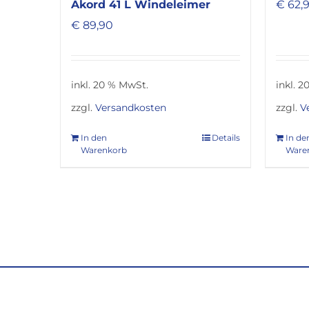
Akord 41 L Windeleimer
€
62,
€
89,90
inkl. 20 % MwSt.
inkl. 
zzgl.
Versandkosten
zzgl.
V
In den
Details
In de
Warenkorb
Ware