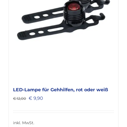
LED-Lampe für Gehhilfen, rot oder weiß
Ursprünglicher
Aktueller
€
9,90
€
12,00
Preis
Preis
war:
ist:
€ 12,00
€ 9,90.
inkl. MwSt.