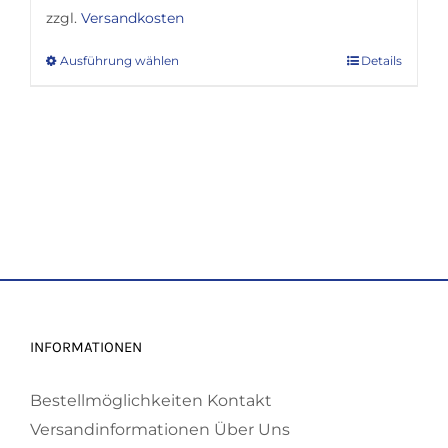
zzgl.
Versandkosten
Ausführung wählen
Details
Dieses
Produkt
weist
mehrere
Varianten
auf.
Die
Optionen
können
auf
INFORMATIONEN
der
Produktseite
Bestellmöglichkeiten
Kontakt
gewählt
Versandinformationen
Über Uns
werden