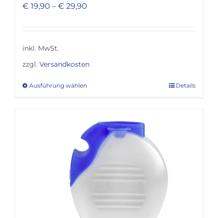
€
19,90
–
€
29,90
inkl. MwSt.
zzgl.
Versandkosten
Ausführung wählen
Details
Dieses
Produkt
weist
mehrere
Varianten
auf.
Die
Optionen
können
auf