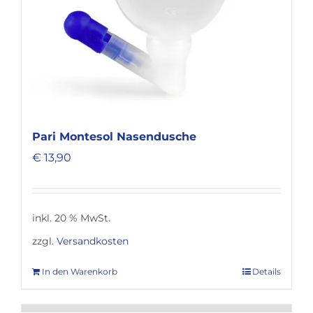
der
Produktseite
gewählt
werden
Pari Montesol Nasendusche
€
13,90
inkl. 20 % MwSt.
zzgl.
Versandkosten
In den Warenkorb
Details