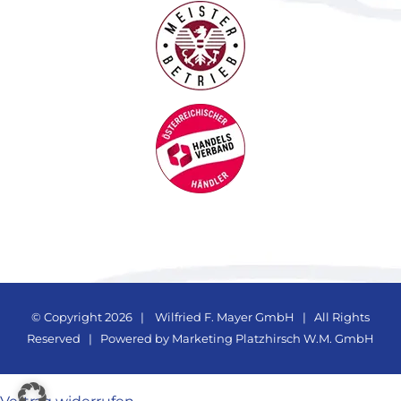
© Copyright
2026 |
Wilfried F. Mayer GmbH
| All Rights
Reserved | Powered by
Marketing Platzhirsch W.M. GmbH