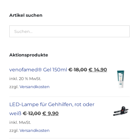
Artikel suchen
Aktionsprodukte
Ursprünglicher
Aktueller
venofamed® Gel 150ml
€
18,00
€
14,90
Preis
Preis
inkl. 20 % MwSt.
war:
ist:
zzgl.
Versandkosten
€ 18,00
€ 14,90.
LED-Lampe für Gehhilfen, rot oder
Ursprünglicher
Aktueller
weiß
€
12,00
€
9,90
Preis
Preis
inkl. MwSt.
war:
ist:
zzgl.
Versandkosten