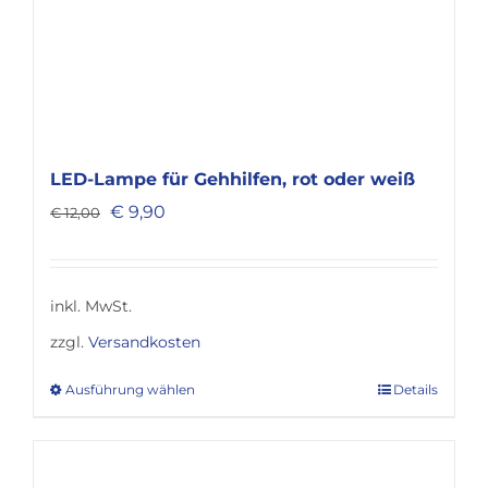
LED-Lampe für Gehhilfen, rot oder weiß
Ursprünglicher
Aktueller
€
9,90
€
12,00
Preis
Preis
war:
ist:
€ 12,00
€ 9,90.
inkl. MwSt.
zzgl.
Versandkosten
Ausführung wählen
Details
Dieses
Produkt
weist