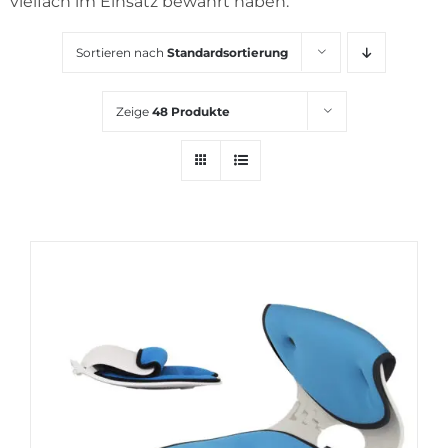
vielfach im Einsatz bewährt haben.
KARRIERE
Sortieren nach
Standardsortierung
Zeige
48 Produkte