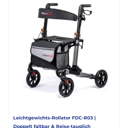
mehrere
Varianten
auf.
Die
Optionen
können
auf
der
Produktseite
gewählt
werden
Leichtgewichts-Rollator FDC-R03 |
Doppelt faltbar & Reise-tauglich