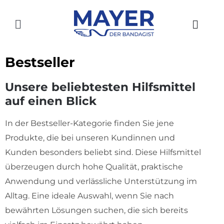
Zum
Inhalt
Toggle
springen
Navigation
HOME
Bestseller
AKTUELLES
Unsere beliebtesten Hilfsmittel
auf einen Blick
SHOP
In der Bestseller-Kategorie finden Sie jene
ÜBER UNS
Produkte, die bei unseren Kundinnen und
GESCHICHTE
Kunden besonders beliebt sind. Diese Hilfsmittel
überzeugen durch hohe Qualität, praktische
STANDORTE
Anwendung und verlässliche Unterstützung im
Alltag. Eine ideale Auswahl, wenn Sie nach
KONTAKT
bewährten Lösungen suchen, die sich bereits