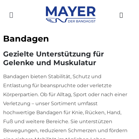
Zum
Inhalt
Toggle
springen
Navigation
HOME
Bandagen
AKTUELLES
Gezielte Unterstützung für
Gelenke und Muskulatur
SHOP
Bandagen bieten Stabilität, Schutz und
ÜBER UNS
Entlastung für beanspruchte oder verletzte
GESCHICHTE
Körperpartien. Ob für Alltag, Sport oder nach einer
Verletzung – unser Sortiment umfasst
STANDORTE
hochwertige Bandagen für Knie, Rücken, Hand,
Fuß und weitere Bereiche. Sie unterstützen
KONTAKT
Bewegungen, reduzieren Schmerzen und fördern