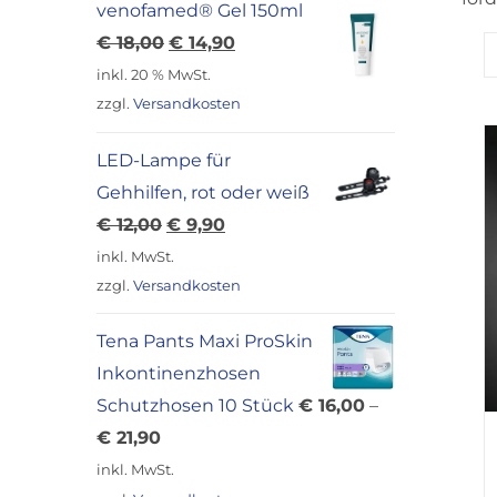
venofamed® Gel 150ml
Ursprünglicher
Aktueller
€
18,00
€
14,90
Preis
Preis
inkl. 20 % MwSt.
war:
ist:
zzgl.
Versandkosten
€ 18,00
€ 14,90.
LED-Lampe für
Gehhilfen, rot oder weiß
Ursprünglicher
Aktueller
€
12,00
€
9,90
Preis
Preis
inkl. MwSt.
war:
ist:
zzgl.
Versandkosten
€ 12,00
€ 9,90.
Tena Pants Maxi ProSkin
Inkontinenzhosen
Schutzhosen 10 Stück
€
16,00
–
€
21,90
inkl. MwSt.