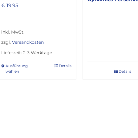
€
19,95
inkl. MwSt.
zzgl.
Versandkosten
Lieferzeit:
2-3 Werktage
Ausführung
Details
Dieses
wählen
Details
Produkt
weist
mehrere
Varianten
auf.
Die
Optionen