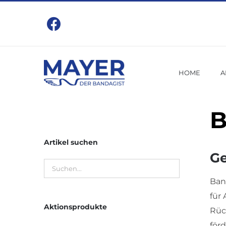
Zum
Inhalt
springen
HOME
A
B
Artikel suchen
Ge
Ban
für
Aktionsprodukte
Rüc
förd