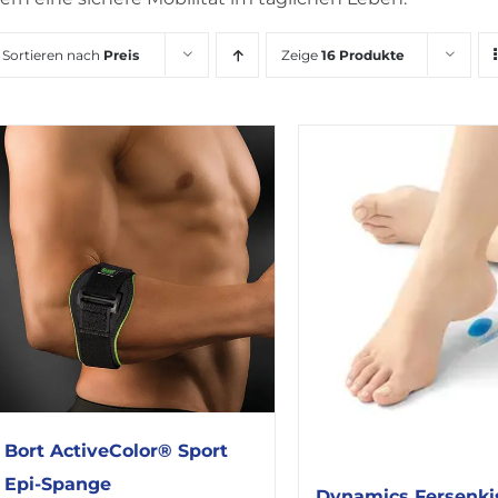
Sortieren nach
Preis
Zeige
16 Produkte
Bort ActiveColor® Sport
Epi-Spange
Dynamics Fersenki