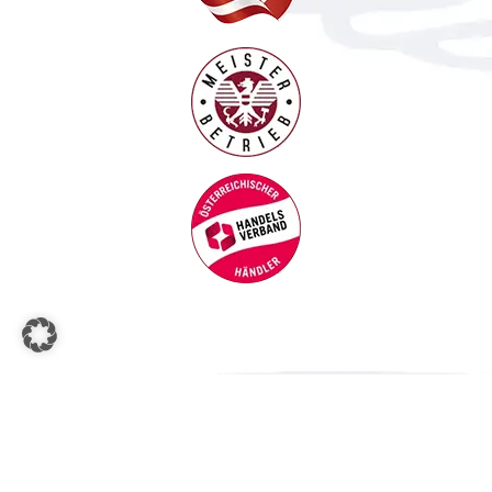
© Copyright
2026 |
Wilfried F. Mayer GmbH
| All Rights
Reserved | Powered by
Marketing Platzhirsch W.M. GmbH