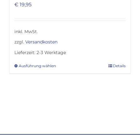
€
19,95
inkl. MwSt.
zzgl.
Versandkosten
Lieferzeit:
2-3 Werktage
Ausführung wählen
Details
Dieses
Produkt
weist
mehrere
Varianten
auf.
Die
Optionen
können