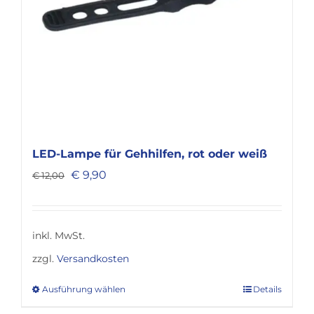
gewählt
werden
LED-Lampe für Gehhilfen, rot oder weiß
Ursprünglicher
Aktueller
€
9,90
€
12,00
Preis
Preis
war:
ist:
€ 12,00
€ 9,90.
inkl. MwSt.
zzgl.
Versandkosten
Ausführung wählen
Details
Dieses
Produkt