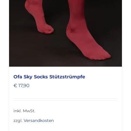
der
Produktseite
gewählt
werden
Ofa Sky Socks Stützstrümpfe
€
17,90
inkl. MwSt.
zzgl.
Versandkosten