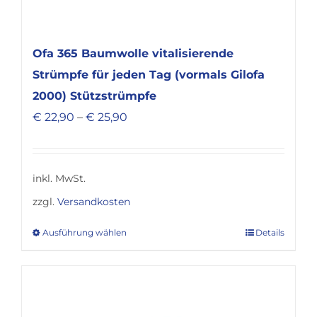
Ofa 365 Baumwolle vitalisierende
Strümpfe für jeden Tag (vormals Gilofa
2000) Stützstrümpfe
€
22,90
–
€
25,90
inkl. MwSt.
zzgl.
Versandkosten
Ausführung wählen
Details
Dieses
Produkt
weist
mehrere