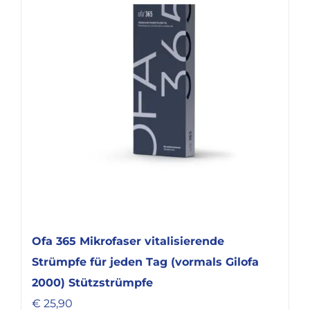
Varianten
auf.
Die
Optionen
können
auf
der
Produktseite
gewählt
werden
Ofa 365 Mikrofaser vitalisierende
Strümpfe für jeden Tag (vormals Gilofa
2000) Stützstrümpfe
€
25,90