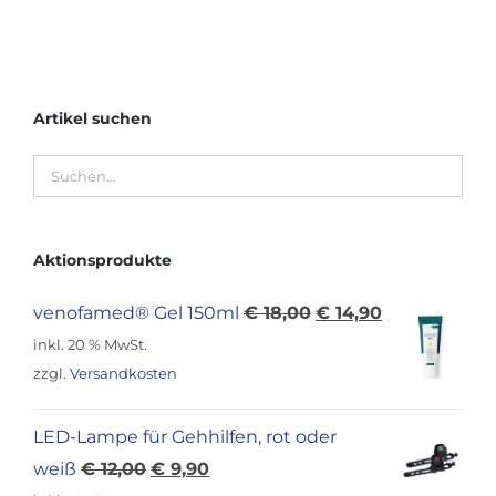
Artikel suchen
Aktionsprodukte
Ursprünglicher
Aktueller
venofamed® Gel 150ml
€
18,00
€
14,90
Preis
Preis
inkl. 20 % MwSt.
war:
ist:
zzgl.
Versandkosten
€ 18,00
€ 14,90.
LED-Lampe für Gehhilfen, rot oder
Ursprünglicher
Aktueller
weiß
€
12,00
€
9,90