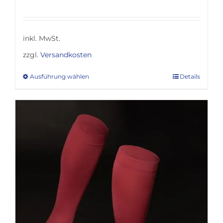
inkl. MwSt.
zzgl.
Versandkosten
Ausführung wählen
Details
Dieses
Produkt
weist
mehrere
Varianten
auf.
Die
Optionen
können
auf