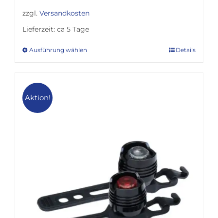
zzgl.
Versandkosten
Lieferzeit:
ca 5 Tage
Ausführung wählen
Details
Dieses
Produkt
weist
mehrere
Aktion!
Varianten
auf.
Die
Optionen
können
auf
der
Produktseite