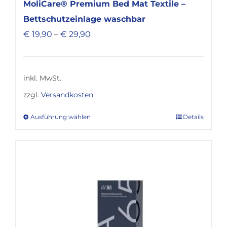
MoliCare® Premium Bed Mat Textile –
Bettschutzeinlage waschbar
€
19,90
–
€
29,90
inkl. MwSt.
zzgl.
Versandkosten
Ausführung wählen
Details
Dieses
Produkt
weist
mehrere
Varianten
auf.
Die
Optionen