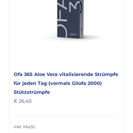
können
auf
der
Produktseite
gewählt
werden
Ofa 365 Aloe Vera vitalisierende Strümpfe
für jeden Tag (vormals Gilofa 2000)
Stützstrümpfe
€
26,40
inkl. MwSt.