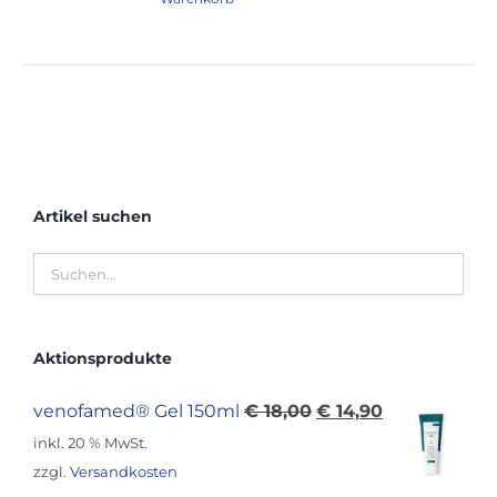
Artikel suchen
Aktionsprodukte
Ursprünglicher
Aktueller
venofamed® Gel 150ml
€
18,00
€
14,90
Preis
Preis
inkl. 20 % MwSt.
war:
ist:
zzgl.
Versandkosten