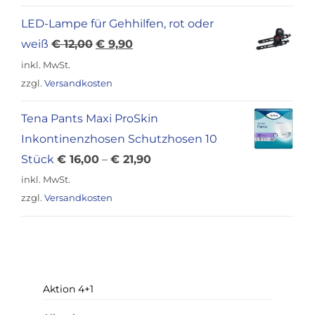
€ 18,00
€ 14,90.
LED-Lampe für Gehhilfen, rot oder
Ursprünglicher
Aktueller
weiß
€
12,00
€
9,90
Preis
Preis
inkl. MwSt.
war:
ist:
zzgl.
Versandkosten
€ 12,00
€ 9,90.
Tena Pants Maxi ProSkin
Inkontinenzhosen Schutzhosen 10
Stück
€
16,00
–
€
21,90
inkl. MwSt.
zzgl.
Versandkosten
Aktion 4+1