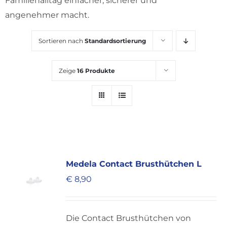
Familienalltag einfacher, sicherer und
KARRIERE
angenehmer macht.
Sortieren nach
Standardsortierung
Zeige
16 Produkte
Medela Contact Brusthütchen L
€
8,90
Die Contact Brusthütchen von