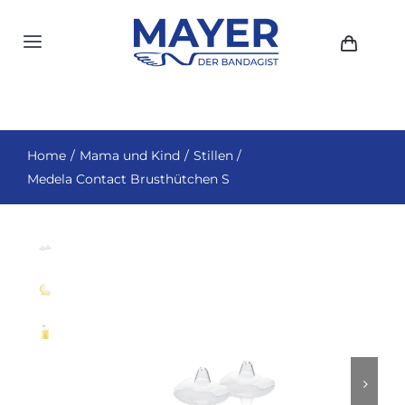
Zum
Inhalt
Toggle
springen
Navigation
HOME
AKTUELLES
Home
Mama und Kind
Stillen
Medela Contact Brusthütchen S
SHOP
ÜBER UNS
GESCHICHTE
STANDORTE
KONTAKT