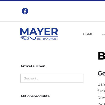
Zum
Inhalt
springen
HOME
A
B
Artikel suchen
Ge
Ban
für
Aktionsprodukte
Rüc
förd