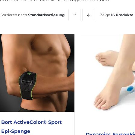
Sortieren nach
Standardsortierung
Zeige
16 Produkte
Bort ActiveColor® Sport
Epi-Spange
Dynamics Fersenki