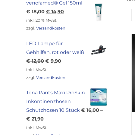
venofamed® Gel 150ml
Ursprünglicher
Aktueller
€
18,00
€
14,90
Preis
Preis
inkl. 20 % MwSt.
war:
ist:
zzgl.
Versandkosten
€ 18,00
€ 14,90.
LED-Lampe für
Gehhilfen, rot oder weiß
Ursprünglicher
Aktueller
€
12,00
€
9,90
Preis
Preis
inkl. MwSt.
war:
ist:
zzgl.
Versandkosten
€ 12,00
€ 9,90.
Tena Pants Maxi ProSkin
Inkontinenzhosen
Schutzhosen 10 Stück
€
16,00
–
€
21,90
inkl. MwSt.