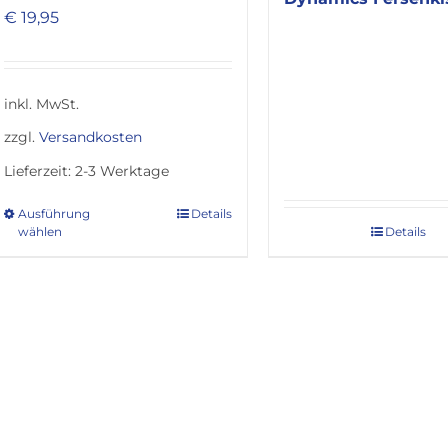
€
19,95
inkl. MwSt.
zzgl.
Versandkosten
Lieferzeit:
2-3 Werktage
Ausführung
Details
Dieses
wählen
Details
Produkt
weist
mehrere
Varianten
auf.
Die
Optionen