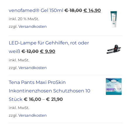
Produktseite
Ursprünglicher
Aktueller
venofamed® Gel 150ml
€
18,00
€
14,90
gewählt
Preis
Preis
inkl. 20 % MwSt.
werden
war:
ist:
zzgl.
Versandkosten
€ 18,00
€ 14,90.
LED-Lampe für Gehhilfen, rot oder
Ursprünglicher
Aktueller
weiß
€
12,00
€
9,90
Preis
Preis
inkl. MwSt.
war:
ist:
zzgl.
Versandkosten
€ 12,00
€ 9,90.
Tena Pants Maxi ProSkin
Inkontinenzhosen Schutzhosen 10
Stück
€
16,00
–
€
21,90
inkl. MwSt.
zzgl.
Versandkosten