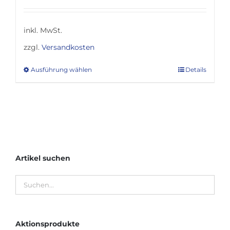
inkl. MwSt.
zzgl.
Versandkosten
Ausführung wählen
Details
Dieses
Produkt
weist
mehrere
Varianten
auf.
Artikel suchen
Die
Optionen
können
auf
der
Aktionsprodukte