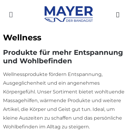
Zum
Inhalt
Toggle
springen
Navigation
HOME
Wellness
AKTUELLES
Produkte für mehr Entspannung
und Wohlbefinden
SHOP
Wellnessprodukte fördern Entspannung,
ÜBER UNS
Ausgeglichenheit und ein angenehmes
GESCHICHTE
Körpergefühl. Unser Sortiment bietet wohltuende
Massagehilfen, wärmende Produkte und weitere
STANDORTE
Artikel, die Körper und Geist gut tun. Ideal, um
kleine Auszeiten zu schaffen und das persönliche
KONTAKT
Wohlbefinden im Alltag zu steigern.