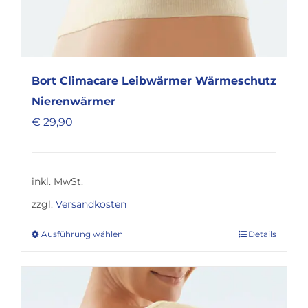
Bort Climacare Leibwärmer Wärmeschutz
Nierenwärmer
€
29,90
inkl. MwSt.
zzgl.
Versandkosten
Ausführung wählen
Details
Dieses
Produkt
weist
mehrere