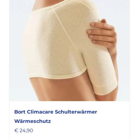
Varianten
auf.
Die
Optionen
können
auf
der
Produktseite
gewählt
werden
Bort Climacare Schulterwärmer
Wärmeschutz
€
24,90