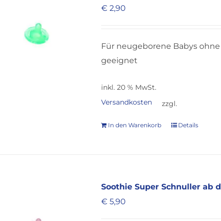
€
2,90
Für neugeborene Babys ohne 
geeignet
inkl. 20 % MwSt.
Versandkosten
zzgl.
In den Warenkorb
Details
Soothie Super Schnuller ab 
€
5,90