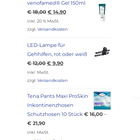
venofamed® Gel 150ml
Ursprünglicher
Aktueller
€
18,00
€
14,90
Preis
Preis
inkl. 20 % MwSt.
war:
ist:
zzgl.
Versandkosten
€ 18,00
€ 14,90.
LED-Lampe für
Gehhilfen, rot oder weiß
Ursprünglicher
Aktueller
€
12,00
€
9,90
Preis
Preis
inkl. MwSt.
war:
ist:
zzgl.
Versandkosten
€ 12,00
€ 9,90.
Tena Pants Maxi ProSkin
Inkontinenzhosen
Schutzhosen 10 Stück
€
16,00
–
€
21,90
inkl. MwSt.