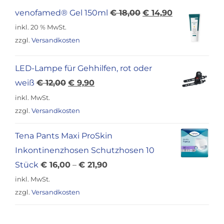
Ursprünglicher
Aktueller
venofamed® Gel 150ml
€
18,00
€
14,90
Preis
Preis
inkl. 20 % MwSt.
war:
ist:
zzgl.
Versandkosten
€ 18,00
€ 14,90.
LED-Lampe für Gehhilfen, rot oder
Ursprünglicher
Aktueller
weiß
€
12,00
€
9,90
Preis
Preis
inkl. MwSt.
war:
ist:
zzgl.
Versandkosten
€ 12,00
€ 9,90.
Tena Pants Maxi ProSkin
Inkontinenzhosen Schutzhosen 10
Stück
€
16,00
–
€
21,90
inkl. MwSt.
zzgl.
Versandkosten