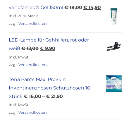
Ursprünglicher
Aktueller
venofamed® Gel 150ml
€
18,00
€
14,90
Preis
Preis
inkl. 20 % MwSt.
war:
ist:
zzgl.
Versandkosten
€ 18,00
€ 14,90.
LED-Lampe für Gehhilfen, rot oder
Ursprünglicher
Aktueller
weiß
€
12,00
€
9,90
Preis
Preis
inkl. MwSt.
war:
ist:
zzgl.
Versandkosten
€ 12,00
€ 9,90.
Tena Pants Maxi ProSkin
Inkontinenzhosen Schutzhosen 10
Stück
€
16,00
–
€
21,90
inkl. MwSt.
zzgl.
Versandkosten