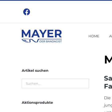
Zum
Inhalt
springen
HOME
A
M
Artikel suchen
Sa
Fa
Die
Aktionsprodukte
jung