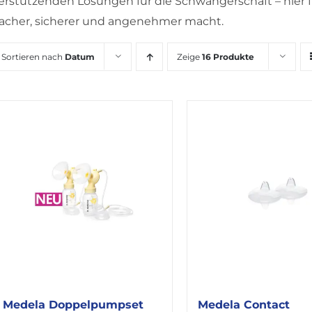
erstützenden Lösungen für die Schwangerschaft – hier fi
facher, sicherer und angenehmer macht.
Sortieren nach
Datum
Zeige
16 Produkte
Medela Contact
Medela Doppelpumpset