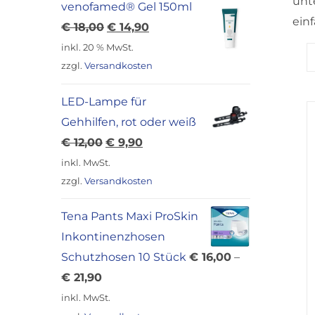
unt
venofamed® Gel 150ml
ein
Ursprünglicher
Aktueller
€
18,00
€
14,90
Preis
Preis
inkl. 20 % MwSt.
war:
ist:
zzgl.
Versandkosten
€ 18,00
€ 14,90.
LED-Lampe für
Gehhilfen, rot oder weiß
Ursprünglicher
Aktueller
€
12,00
€
9,90
Preis
Preis
inkl. MwSt.
war:
ist:
zzgl.
Versandkosten
€ 12,00
€ 9,90.
Tena Pants Maxi ProSkin
Inkontinenzhosen
Schutzhosen 10 Stück
€
16,00
–
€
21,90
inkl. MwSt.