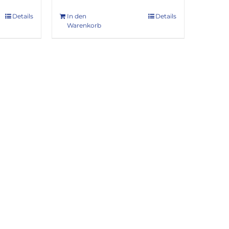
Details
In den
Details
Warenkorb