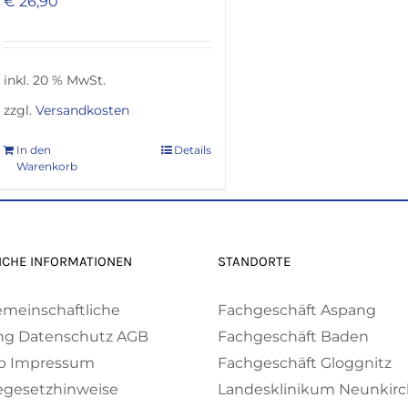
€
26,90
inkl. 20 % MwSt.
zzgl.
Versandkosten
In den
Details
Warenkorb
ICHE INFORMATIONEN
STANDORTE
emeinschaftliche
Fachgeschäft Aspang
ng
Datenschutz
AGB
Fachgeschäft Baden
p
Impressum
Fachgeschäft Gloggnitz
egesetzhinweise
Landesklinikum Neunkir