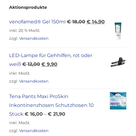
Aktionsprodukte
Ursprünglicher
Aktueller
venofamed® Gel 150ml
€
18,00
€
14,90
Preis
Preis
inkl. 20 % MwSt.
war:
ist:
zzgl.
Versandkosten
€ 18,00
€ 14,90.
LED-Lampe für Gehhilfen, rot oder
Ursprünglicher
Aktueller
weiß
€
12,00
€
9,90
Preis
Preis
inkl. MwSt.
war:
ist:
zzgl.
Versandkosten
€ 12,00
€ 9,90.
Tena Pants Maxi ProSkin
Inkontinenzhosen Schutzhosen 10
Stück
€
16,00
–
€
21,90
inkl. MwSt.
zzgl.
Versandkosten