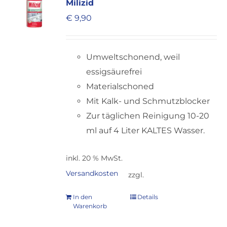
Milizid
KARRIERE
€
9,90
Umweltschonend, weil
essigsäurefrei
Materialschoned
Mit Kalk- und Schmutzblocker
Zur täglichen Reinigung 10-20
ml auf 4 Liter KALTES Wasser.
inkl. 20 % MwSt.
Versandkosten
zzgl.
In den
Details
Warenkorb