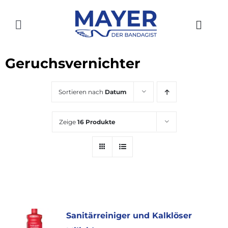
Zum
Inhalt
Toggle
springen
Navigation
HOME
Geruchsvernichter
AKTUELLES
Sortieren nach
Datum
SHOP
Zeige
16 Produkte
ÜBER UNS
GESCHICHTE
STANDORTE
KONTAKT
Sanitärreiniger und Kalklöser