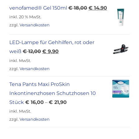
Ursprünglicher
Aktueller
venofamed® Gel 150ml
€
18,00
€
14,90
Preis
Preis
inkl. 20 % MwSt.
war:
ist:
zzgl.
Versandkosten
€ 18,00
€ 14,90.
LED-Lampe für Gehhilfen, rot oder
Ursprünglicher
Aktueller
weiß
€
12,00
€
9,90
Preis
Preis
inkl. MwSt.
war:
ist:
zzgl.
Versandkosten
€ 12,00
€ 9,90.
Tena Pants Maxi ProSkin
Inkontinenzhosen Schutzhosen 10
Stück
€
16,00
–
€
21,90
inkl. MwSt.
zzgl.
Versandkosten