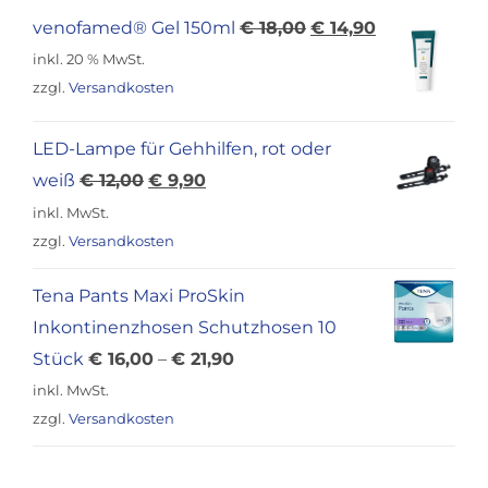
Ursprünglicher
Aktueller
venofamed® Gel 150ml
€
18,00
€
14,90
Preis
Preis
inkl. 20 % MwSt.
war:
ist:
zzgl.
Versandkosten
€ 18,00
€ 14,90.
LED-Lampe für Gehhilfen, rot oder
Ursprünglicher
Aktueller
weiß
€
12,00
€
9,90
Preis
Preis
inkl. MwSt.
war:
ist:
zzgl.
Versandkosten
€ 12,00
€ 9,90.
Tena Pants Maxi ProSkin
Inkontinenzhosen Schutzhosen 10
Stück
€
16,00
–
€
21,90
inkl. MwSt.
zzgl.
Versandkosten