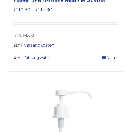
Fläche und Textilien made in Austria
€
10,90
–
€
14,90
inkl. MwSt.
zzgl.
Versandkosten
Ausführung wählen
Details
Dieses
Produkt
weist
mehrere
Varianten
auf.
Die
Optionen
können