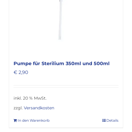
auf
der
Produktseite
gewählt
werden
Pumpe für Sterilium 350ml und 500ml
€
2,90
inkl. 20 % MwSt.
zzgl.
Versandkosten
In den Warenkorb
Details