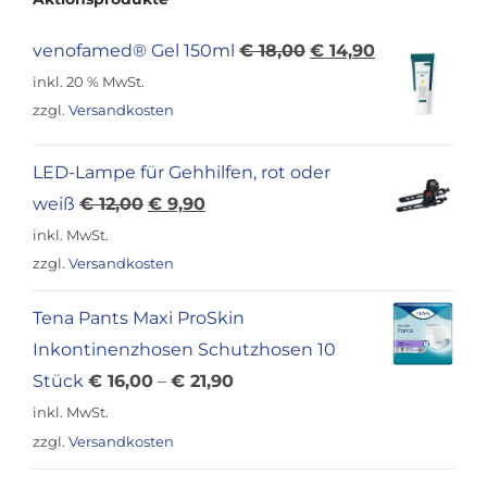
Ursprünglicher
Aktueller
venofamed® Gel 150ml
€
18,00
€
14,90
Preis
Preis
inkl. 20 % MwSt.
war:
ist:
zzgl.
Versandkosten
€ 18,00
€ 14,90.
LED-Lampe für Gehhilfen, rot oder
Ursprünglicher
Aktueller
weiß
€
12,00
€
9,90
Preis
Preis
inkl. MwSt.
war:
ist:
zzgl.
Versandkosten
€ 12,00
€ 9,90.
Tena Pants Maxi ProSkin
Inkontinenzhosen Schutzhosen 10
Stück
€
16,00
–
€
21,90
inkl. MwSt.
zzgl.
Versandkosten