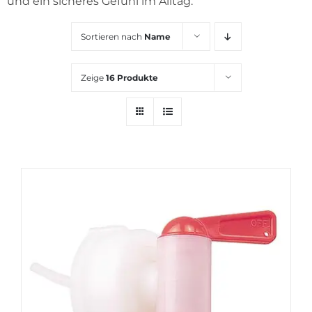
und ein sicheres Gefühl im Alltag.
KARRIERE
Sortieren nach
Name
Zeige
16 Produkte