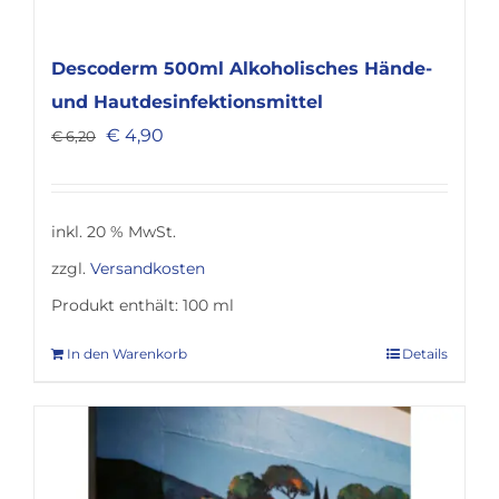
Descoderm 500ml Alkoholisches Hände-
und Hautdesinfektionsmittel
Ursprünglicher
Aktueller
€
4,90
€
6,20
Preis
Preis
war:
ist:
€ 6,20
€ 4,90.
inkl. 20 % MwSt.
zzgl.
Versandkosten
Produkt enthält: 100
ml
In den Warenkorb
Details