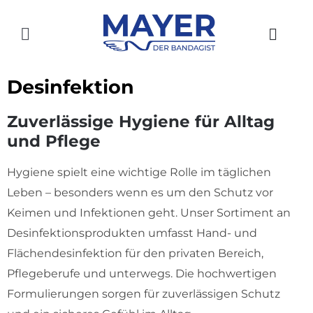
Zum
Inhalt
Toggle
springen
Navigation
HOME
Desinfektion
AKTUELLES
Zuverlässige Hygiene für Alltag
und Pflege
SHOP
Hygiene spielt eine wichtige Rolle im täglichen
ÜBER UNS
Leben – besonders wenn es um den Schutz vor
GESCHICHTE
Keimen und Infektionen geht. Unser Sortiment an
Desinfektionsprodukten umfasst Hand- und
STANDORTE
Flächendesinfektion für den privaten Bereich,
Pflegeberufe und unterwegs. Die hochwertigen
KONTAKT
Formulierungen sorgen für zuverlässigen Schutz