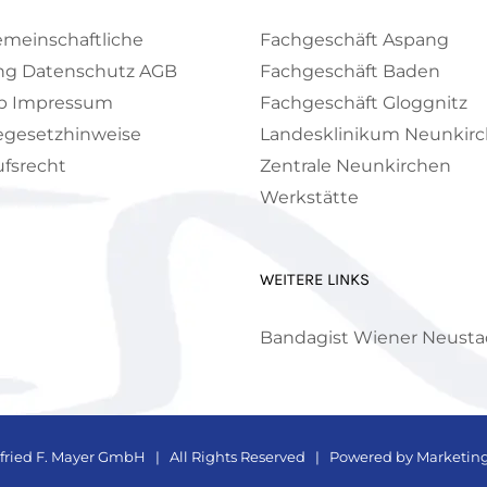
emeinschaftliche
Fachgeschäft Aspang
ng
Datenschutz
AGB
Fachgeschäft Baden
p
Impressum
Fachgeschäft Gloggnitz
egesetzhinweise
Landesklinikum Neunkir
fsrecht
Zentrale Neunkirchen
Werkstätte
WEITERE LINKS
Bandagist Wiener Neusta
fried F. Mayer GmbH
| All Rights Reserved | Powered by
Marketin