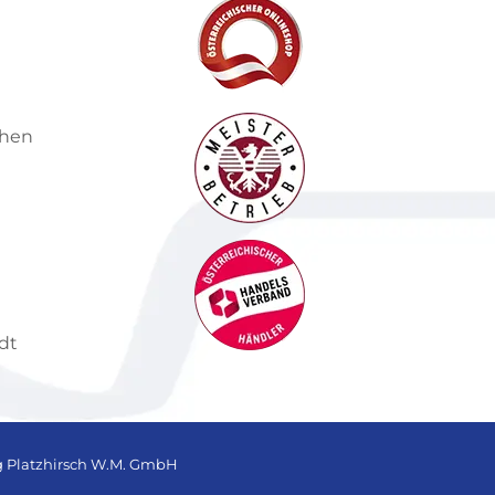
chen
dt
g Platzhirsch W.M. GmbH