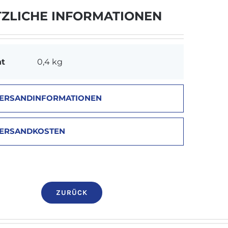
asche
TZLICHE INFORMATIONEN
enge
ht
0,4 kg
ERSANDINFORMATIONEN
ERSANDKOSTEN
ZURÜCK