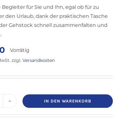
 Begleiter für Sie und Ihn, egal ob für zu
r den Urlaub, dank der praktischen Tasche
h der Gehstock schnell zusammenfalten und
.
90
Vorrätig
MwSt.
zzgl.
Versandkosten
IN DEN WARENKORB
ehstock
eisegehstock
altbar
it