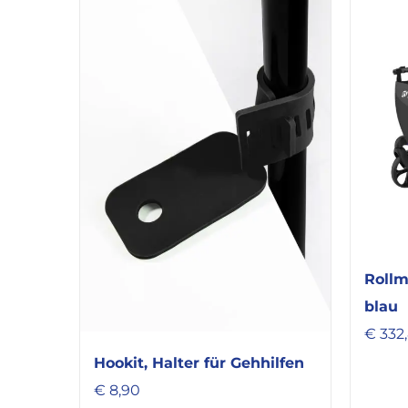
Rollm
blau
€
332
Hookit, Halter für Gehhilfen
€
8,90