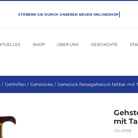
KTUELLES
SHOP
ÜBER UNS
GESCHICHTE
ST
e
Gehhilfen
Gehstöcke
Gehstock Reisegehstock faltbar mit 
Gehst
mit T
OS-A998