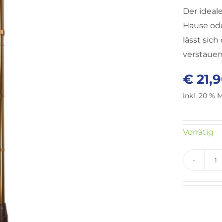
Der ideale
Hause ode
lässt sic
verstauen
€
21,
inkl. 20 % 
Vorrätig
G
R
f
m