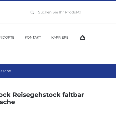
Suche
nach:
ANDORTE
KONTAKT
KARRIERE
Tasche
ock Reisegehstock faltbar
asche