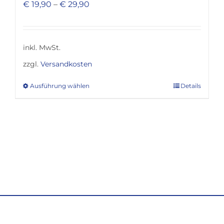
€
19,90
–
€
29,90
inkl. MwSt.
zzgl.
Versandkosten
Ausführung wählen
Details
Dieses
Produkt
weist
mehrere
Varianten
auf.
Die
Optionen
können
auf