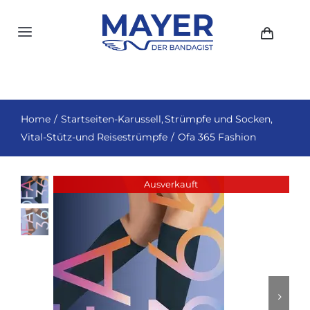
Zum
Inhalt
Toggle
springen
Navigation
HOME
AKTUELLES
Home
Startseiten-Karussell
Strümpfe und Socken
Vital-Stütz-und Reisestrümpfe
Ofa 365 Fashion
SHOP
ÜBER UNS
Ausverkauft
GESCHICHTE
STANDORTE
KONTAKT