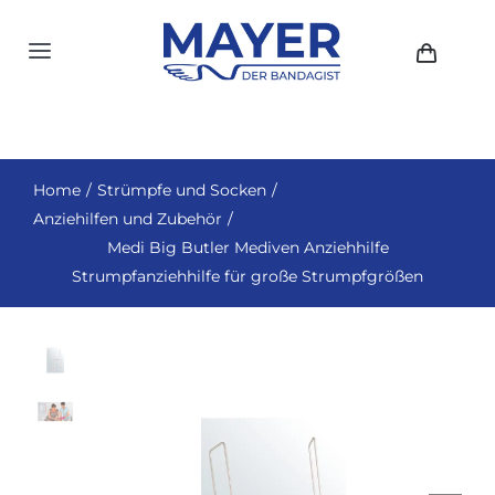
Zum
Inhalt
Toggle
springen
Navigation
HOME
AKTUELLES
Home
Strümpfe und Socken
Anziehilfen und Zubehör
SHOP
Medi Big Butler Mediven Anziehhilfe
ÜBER UNS
Strumpfanziehhilfe für große Strumpfgrößen
GESCHICHTE
STANDORTE
KONTAKT