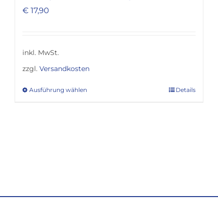
€
17,90
inkl. MwSt.
zzgl.
Versandkosten
Ausführung wählen
Details
Dieses
Produkt
weist
mehrere
Varianten
auf.
Die
Optionen
können