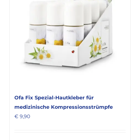
können
auf
der
Produktseite
gewählt
werden
Ofa Fix Spezial-Hautkleber für
medizinische Kompressionsstrümpfe
€
9,90