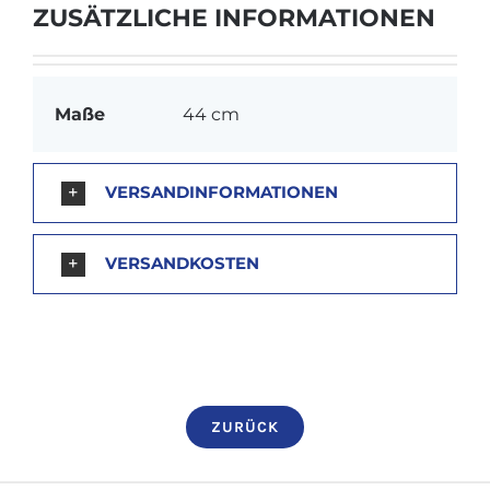
ZUSÄTZLICHE INFORMATIONEN
Strumpfanziehhilfe
für
große
Maße
44 cm
Strumpfgrößen
Menge
VERSANDINFORMATIONEN
VERSANDKOSTEN
ZURÜCK