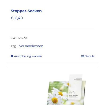
Stopper-Socken
€
6,40
inkl. MwSt.
zzgl.
Versandkosten
Ausführung wählen
Details
Dieses
Produkt
weist
mehrere
Varianten
auf.
Die
Optionen