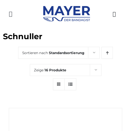
Zum
Inhalt
Toggle
springen
Navigation
HOME
Schnuller
AKTUELLES
Sortieren nach
Standardsortierung
SHOP
Zeige
16 Produkte
ÜBER UNS
GESCHICHTE
STANDORTE
KONTAKT