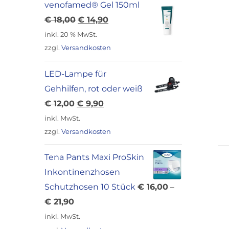
venofamed® Gel 150ml
Ursprünglicher
Aktueller
€
18,00
€
14,90
Preis
Preis
inkl. 20 % MwSt.
war:
ist:
zzgl.
Versandkosten
€ 18,00
€ 14,90.
LED-Lampe für
Gehhilfen, rot oder weiß
Ursprünglicher
Aktueller
€
12,00
€
9,90
Preis
Preis
inkl. MwSt.
war:
ist:
zzgl.
Versandkosten
€ 12,00
€ 9,90.
Tena Pants Maxi ProSkin
Inkontinenzhosen
Schutzhosen 10 Stück
€
16,00
–
€
21,90
inkl. MwSt.