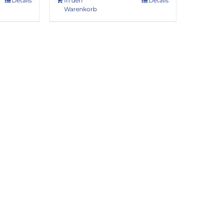
Details
In den
Details
Warenkorb