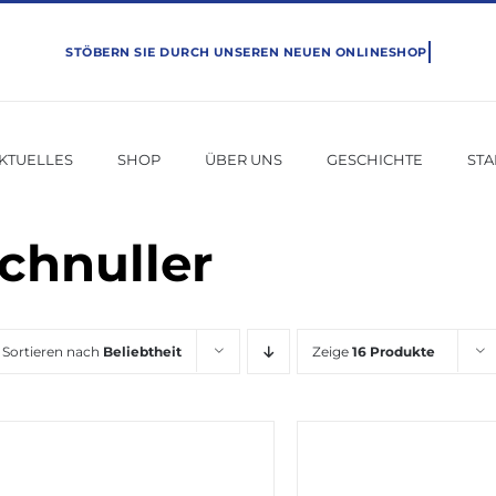
KTUELLES
SHOP
ÜBER UNS
GESCHICHTE
ST
chnuller
Sortieren nach
Beliebtheit
Zeige
16 Produkte