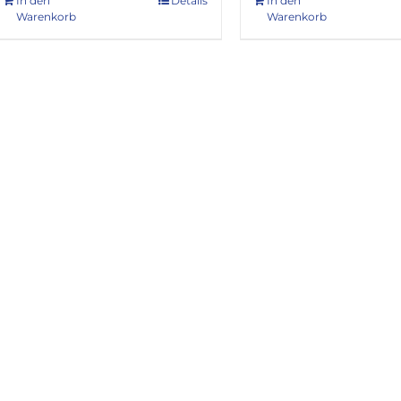
In den
Details
In den
Warenkorb
Warenkorb