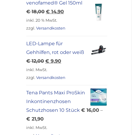
venofamed® Gel 150ml
Ursprünglicher
Aktueller
€
18,00
€
14,90
Preis
Preis
inkl. 20 % MwSt.
war:
ist:
zzgl.
Versandkosten
€ 18,00
€ 14,90.
LED-Lampe für
Gehhilfen, rot oder weiß
Ursprünglicher
Aktueller
€
12,00
€
9,90
Preis
Preis
inkl. MwSt.
war:
ist:
zzgl.
Versandkosten
€ 12,00
€ 9,90.
Tena Pants Maxi ProSkin
Inkontinenzhosen
Schutzhosen 10 Stück
€
16,00
–
€
21,90
inkl. MwSt.