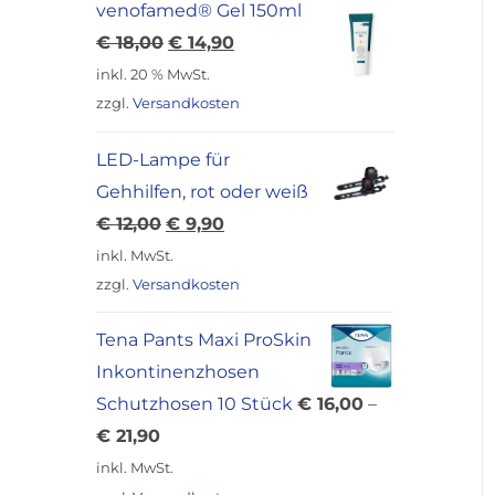
venofamed® Gel 150ml
Ursprünglicher
Aktueller
€
18,00
€
14,90
Preis
Preis
inkl. 20 % MwSt.
war:
ist:
zzgl.
Versandkosten
€ 18,00
€ 14,90.
LED-Lampe für
Gehhilfen, rot oder weiß
Ursprünglicher
Aktueller
€
12,00
€
9,90
Preis
Preis
inkl. MwSt.
war:
ist:
zzgl.
Versandkosten
€ 12,00
€ 9,90.
Tena Pants Maxi ProSkin
Inkontinenzhosen
Schutzhosen 10 Stück
€
16,00
–
€
21,90
inkl. MwSt.