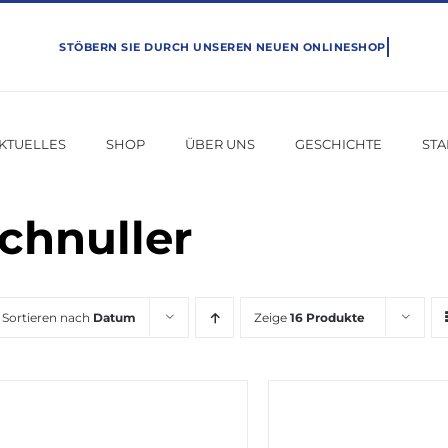
KTUELLES
SHOP
ÜBER UNS
GESCHICHTE
ST
chnuller
Sortieren nach
Datum
Zeige
16 Produkte