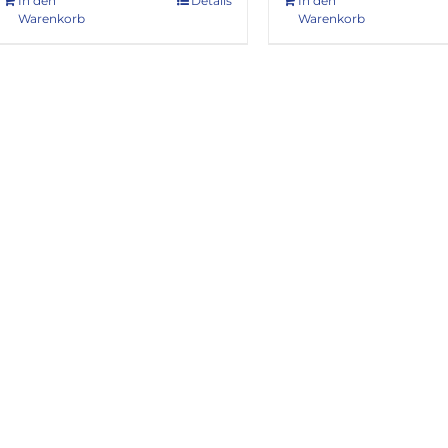
In den
Details
In den
Warenkorb
Warenkorb