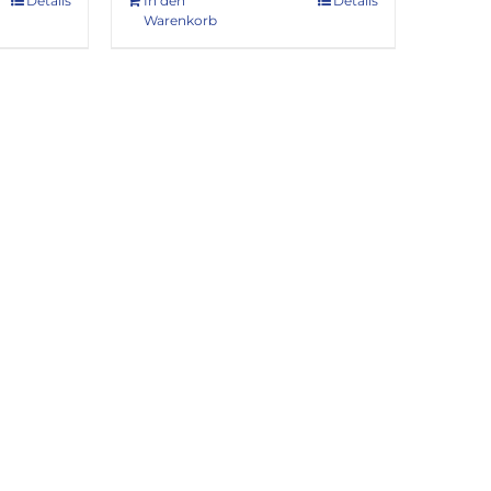
Details
In den
Details
Warenkorb