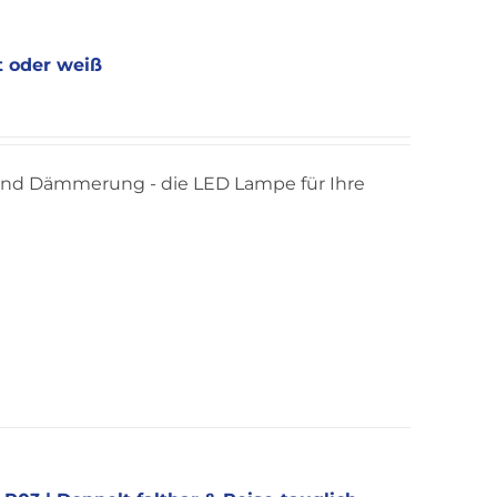
t oder weiß
 und Dämmerung - die LED Lampe für Ihre
te