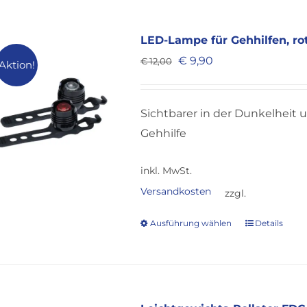
mehrere
Varianten
LED-Lampe für Gehhilfen, ro
auf.
Ursprünglicher
Aktueller
€
9,90
€
12,00
Aktion!
Die
Preis
Preis
Optionen
war:
ist:
Sichtbarer in der Dunkelheit
können
€ 12,00
€ 9,90.
Gehhilfe
auf
der
inkl. MwSt.
Produktsei
Versandkosten
zzgl.
gewählt
werden
Ausführung wählen
Details
Dieses
Produkt
weist
mehrere
Varianten