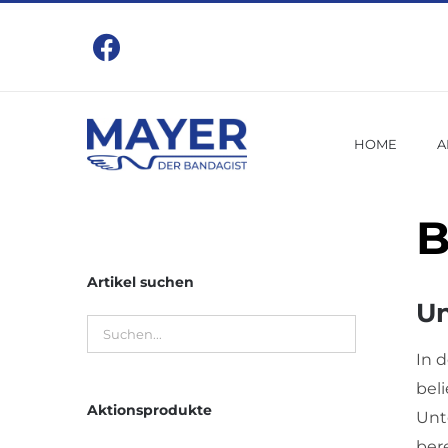
Zum
Inhalt
springen
HOME
A
B
Artikel suchen
Un
In 
bel
Aktionsprodukte
Unt
ber