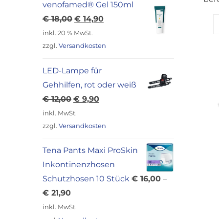
venofamed® Gel 150ml
Ursprünglicher
Aktueller
€
18,00
€
14,90
Preis
Preis
inkl. 20 % MwSt.
war:
ist:
zzgl.
Versandkosten
€ 18,00
€ 14,90.
LED-Lampe für
Gehhilfen, rot oder weiß
Ursprünglicher
Aktueller
€
12,00
€
9,90
Preis
Preis
inkl. MwSt.
war:
ist:
zzgl.
Versandkosten
€ 12,00
€ 9,90.
Tena Pants Maxi ProSkin
Inkontinenzhosen
Schutzhosen 10 Stück
€
16,00
–
€
21,90
inkl. MwSt.