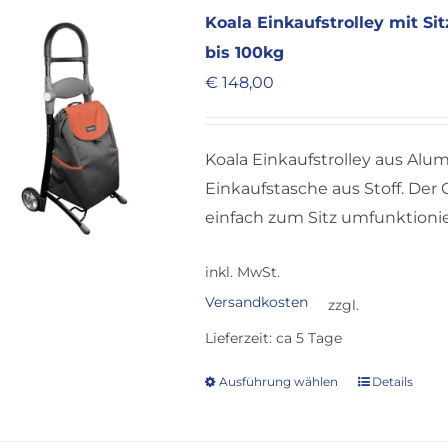
Koala Einkaufstrolley mit Si
bis 100kg
€
148,00
Koala Einkaufstrolley aus Alu
Einkaufstasche aus Stoff. Der 
einfach zum Sitz umfunktioni
inkl. MwSt.
Versandkosten
zzgl.
Lieferzeit:
ca 5 Tage
Ausführung wählen
Details
Dieses
Produkt
weist