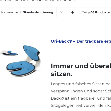
Sortieren nach
Standardsortierung
Zeige
16 Produkte
Ori-Back® – Der tragbare er
Immer und überal
sitzen.
Langes und falsches Sitzen be
Verspannungen und sogar Schm
Back© ist ein tragbarer und fa
Sitzgelegenheit verwenden kö