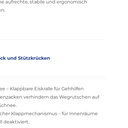
ine aufrechte, stabile und ergonomisch
en.
tock und Stützkrücken
ee – Klappbare Eiskralle für Gehhilfen
llenzacken verhindern das Wegrutschen auf
Schnee.
nfacher Klappmechanismus – für Innenräume
l deaktiviert.