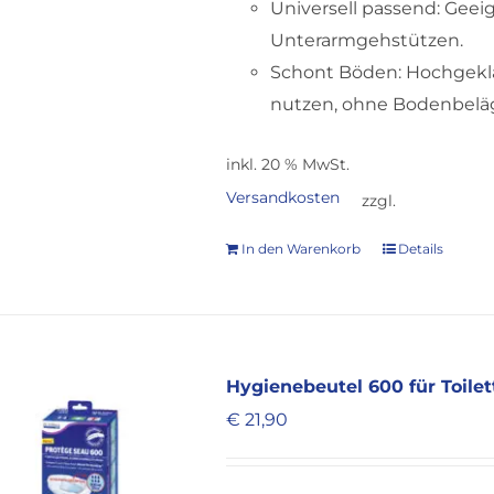
Universell passend: Geei
Unterarmgehstützen.
Schont Böden: Hochgekla
nutzen, ohne Bodenbeläg
inkl. 20 % MwSt.
Versandkosten
zzgl.
In den Warenkorb
Details
Hygienebeutel 600 für Toile
€
21,90