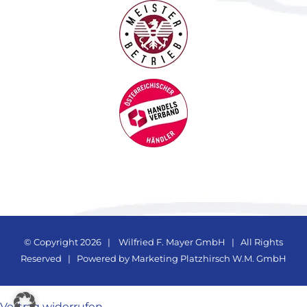
© Copyright
2026 |
Wilfried F. Mayer GmbH
| All Rights
Reserved | Powered by
Marketing Platzhirsch W.M. GmbH
Vertrag widerrufen