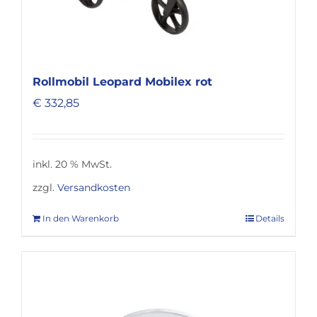
gewählt
werden
Rollmobil Leopard Mobilex rot
€
332,85
inkl. 20 % MwSt.
zzgl.
Versandkosten
In den Warenkorb
Details