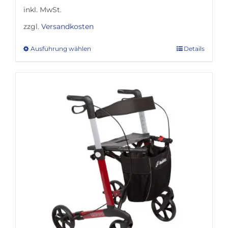
inkl. MwSt.
zzgl.
Versandkosten
Ausführung wählen
Details
Dieses
Produkt
weist
mehrere
Varianten
auf.
Die
Optionen
können
auf
der
Produktseite