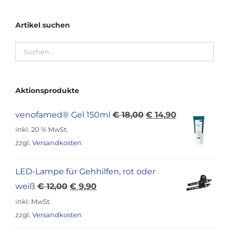
Artikel suchen
Aktionsprodukte
Ursprünglicher
Aktueller
venofamed® Gel 150ml
€
18,00
€
14,90
Preis
Preis
inkl. 20 % MwSt.
war:
ist:
zzgl.
Versandkosten
€ 18,00
€ 14,90.
LED-Lampe für Gehhilfen, rot oder
Ursprünglicher
Aktueller
weiß
€
12,00
€
9,90
Preis
Preis
inkl. MwSt.
war:
ist:
zzgl.
Versandkosten