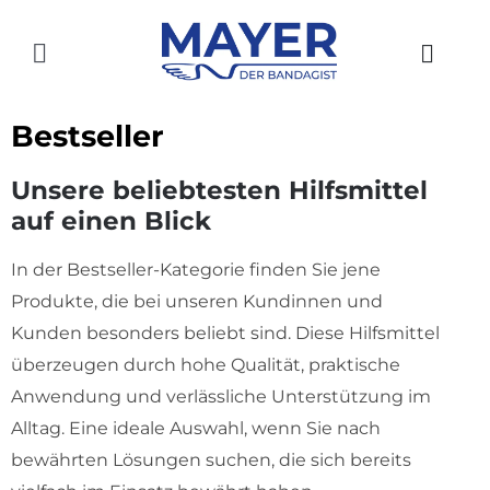
Zum
Inhalt
Toggle
springen
Navigation
HOME
Bestseller
AKTUELLES
Unsere beliebtesten Hilfsmittel
auf einen Blick
SHOP
In der Bestseller-Kategorie finden Sie jene
ÜBER UNS
Produkte, die bei unseren Kundinnen und
GESCHICHTE
Kunden besonders beliebt sind. Diese Hilfsmittel
überzeugen durch hohe Qualität, praktische
STANDORTE
Anwendung und verlässliche Unterstützung im
Alltag. Eine ideale Auswahl, wenn Sie nach
KONTAKT
bewährten Lösungen suchen, die sich bereits