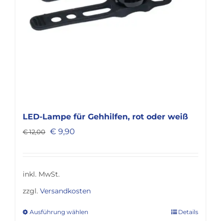
gewählt
werden
LED-Lampe für Gehhilfen, rot oder weiß
Ursprünglicher
Aktueller
€
9,90
€
12,00
Preis
Preis
war:
ist:
€ 12,00
€ 9,90.
inkl. MwSt.
zzgl.
Versandkosten
Ausführung wählen
Details
Dieses