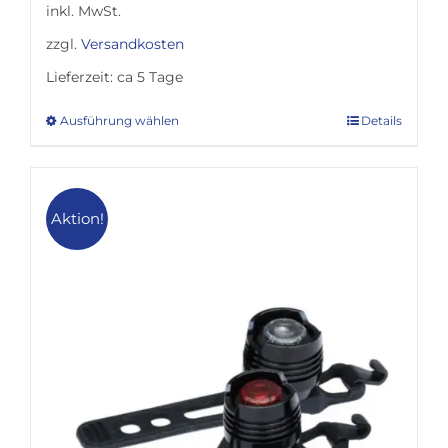
inkl. MwSt.
zzgl.
Versandkosten
Lieferzeit:
ca 5 Tage
Ausführung wählen
Details
Dieses
Produkt
weist
mehrere
Aktion!
Varianten
auf.
Die
Optionen
können
auf
der
Produktseite